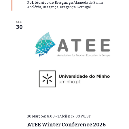
Politécnico de Bragança
q
Alameda de Santa
Apolónia, Bragança, Bragança, Portugal
u
e
SEG
30
30 Março @ 8:00
-
1 Abril @ 17:00
WEST
ATEE Winter Conference 2026