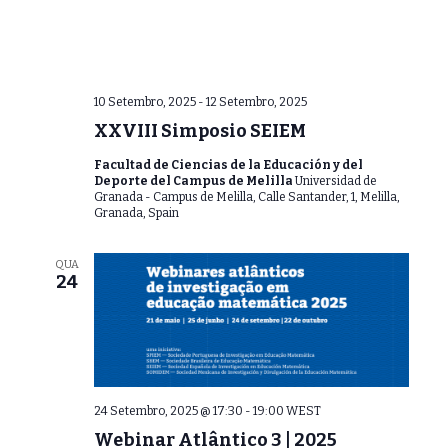
e
E
v
10 Setembro, 2025
-
12 Setembro, 2025
e
XXVIII Simposio SEIEM
n
Facultad de Ciencias de la Educación y del
t
Deporte del Campus de Melilla
Universidad de
Granada - Campus de Melilla, Calle Santander, 1, Melilla,
o
Granada, Spain
s
QUA
24
24 Setembro, 2025 @ 17:30
-
19:00
WEST
Webinar Atlântico 3 | 2025