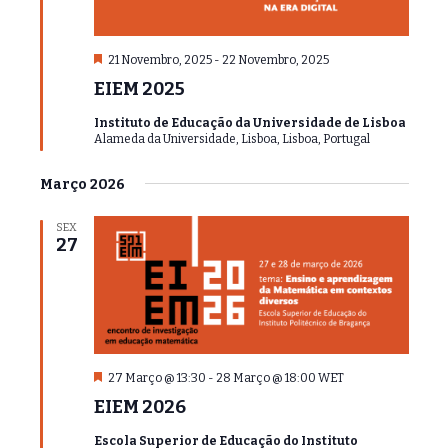
D
21 Novembro, 2025
-
22 Novembro, 2025
e
EIEM 2025
s
t
Instituto de Educação da Universidade de Lisboa
a
Alameda da Universidade, Lisboa, Lisboa, Portugal
q
u
e
Março 2026
SEX
27
D
27 Março @ 13:30
-
28 Março @ 18:00
WET
e
EIEM 2026
s
t
Escola Superior de Educação do Instituto
a