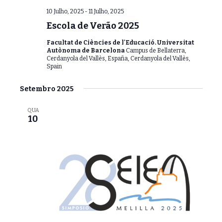
o
a
10 Julho, 2025
-
11 Julho, 2025
d
e
Escola de Verão 2025
e
v
E
Facultat de Ciències de l'Educació. Universitat
v
Autònoma de Barcelona
Campus de Bellaterra,
i
Cerdanyola del Vallès, España, Cerdanyola del Vallès,
e
Spain
s
n
u
t
Setembro 2025
a
o
QUA
l
10
i
z
a
ç
ã
o
d