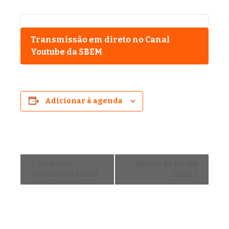
Transmissão em direto no Canal
Youtube da SBEM
Adicionar à agenda
N
Webinar
Escola de Verão
a
Atlântico 1 | 2025
2025
v
e
g
a