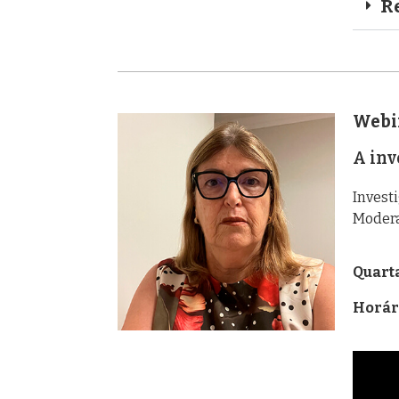
R
Webi
A inv
Invest
Modera
Quarta
Horár