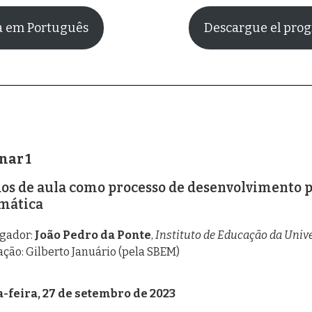
a em Português
Descargue el prog
nar 1
os de aula como processo de desenvolvimento pr
mática
igador:
João Pedro da Ponte
,
Instituto de Educação da Unive
ção: Gilberto Januário (pela SBEM)
-feira, 27 de setembro de 2023