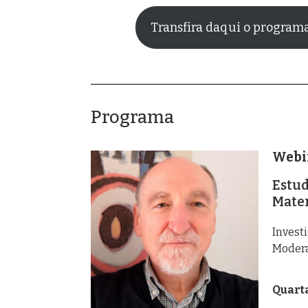
Transfira daqui o program
Programa
Webi
Estud
Mate
Invest
Modera
Quarta