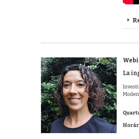
R
Webi
La in
Invest
Modera
Quarta
Horár