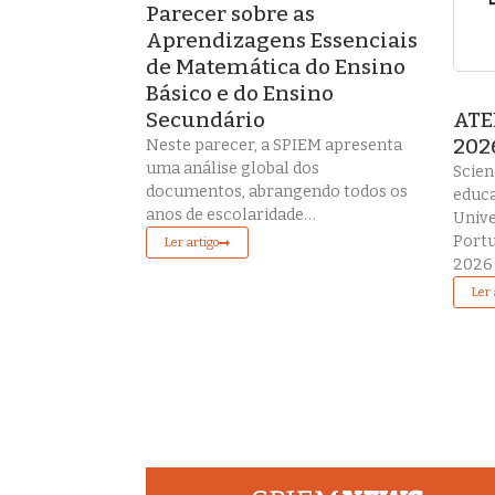
Parecer sobre as
Aprendizagens Essenciais
de Matemática do Ensino
Básico e do Ensino
ATE
Secundário
202
Neste parecer, a SPIEM apresenta
uma análise global dos
Scien
documentos, abrangendo todos os
educa
anos de escolaridade…
Unive
Portu
Ler artigo
2026
Ler 