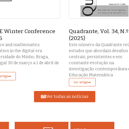
E Winter Conference
Quadrante, Vol. 34, N.º
6
(2025)
ce and mathematics
Este número da Quadrante re
tion in the digital era
estudos que abordam desafios
rsidade do Minho, Braga,
centrais, persistentes e em
gal 30 de março a 1 de abril de
constante evolução na
investigação contemporânea
Educação Matemática
artigo
Ler artigo
Ver todas as notícias