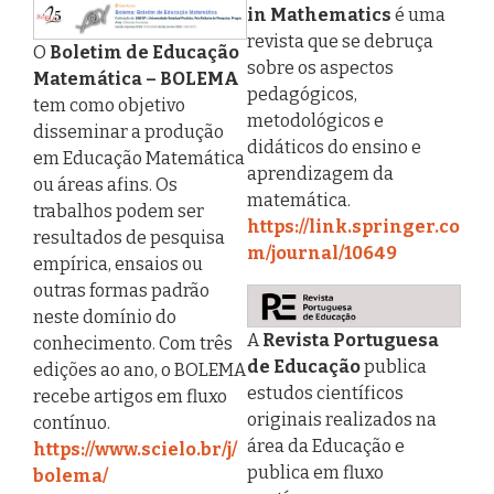
in Mathematics
é uma
revista que se debruça
O
Boletim de Educação
sobre os aspectos
Matemática – BOLEMA
pedagógicos,
tem como objetivo
metodológicos e
disseminar a produção
didáticos do ensino e
em Educação Matemática
aprendizagem da
ou áreas afins. Os
matemática.
trabalhos podem ser
https://link.springer.co
resultados de pesquisa
m/journal/10649
empírica, ensaios ou
outras formas padrão
neste domínio do
A
Revista Portuguesa
conhecimento. Com três
de Educação
publica
edições ao ano, o BOLEMA
estudos científicos
recebe artigos em fluxo
originais realizados na
contínuo.
área da Educação e
https://www.scielo.br/j/
publica em fluxo
bolema/