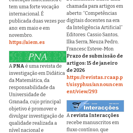
chamada para artigos em
tem uma forte vocação
aberto: “Competências
internacional. É
digitais docentes na era
publicada duas vezes por
da Inteligência Artificial”
ano: em maio e em
Editores: Cassio Santos,
novembro.
Ilka Serra, Neuza Pedro,
https://aiem.es
Francesc Esteve-Mon
Prazo de submissão de
artigos: 15 de janeiro
A
PNA
é uma revista de
de 2026
investigação em Didática
https://revistas.rcaap.p
da Matemática, da
t/sisyphus/announcem
responsabilidade da
ent/view/293
Universidade de
Granada, cujo principal
objetivo é promover e
A
revista Interacções
divulgar investigação de
recebe manuscritos em
qualidade realizada a
fluxo contínuo, que
nível nacional e