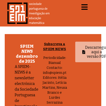
Subscreva a
SPIEM
Descarreg
SPIEM NEWS
NEWS
aqui a
dezembro
versão PD
Periodicidade:
de 2025
Bianual
A SPIEM-
Contacto:
NEWS é a
info@spiem.pt
newsletter
Editores: Hélia
Jacinto, Letícia
electrónica
Martins, Neusa
da Sociedade
Branco e
Portuguesa
Lurdes
de
Serrazina