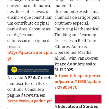
que ensina matemática,
matemática.
nos diferentes níveis de
De momento existe uma
ensino, e que constituam
chamada de artigos para
um contributo original
o número especial:
para a área. Consulte as
Capturing Mathematical
condições para
Thinking and Learning
submissão na página da
Processes in Real Time.
revista.
Editores: Andreas
https://quadrante.apm.
Obersteiner, Martha
pt
Alibali, Wim Van Dooren
Prazo de submissão:
31.12.2025
https://link.springer.co
A revista
APEduC
recebe
m/journal/11858/update
manuscritos em fluxo
s/27806470
contínuo. Consulte a
página da revista em
https://www.apeduc.pt/
A
Educational Studies