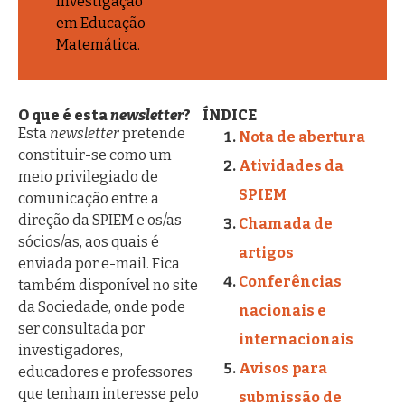
Investigação
em Educação
Matemática.
O que é esta
newsletter
?
ÍNDICE
Esta
newsletter
pretende
Nota de abertura
constituir-se como um
Atividades da
meio privilegiado de
SPIEM
comunicação entre a
direção da SPIEM e os/as
Chamada de
sócios/as, aos quais é
artigos
enviada por e-mail. Fica
Conferências
também disponível no site
da Sociedade, onde pode
nacionais e
ser consultada por
internacionais
investigadores,
Avisos para
educadores e professores
que tenham interesse pelo
submissão de