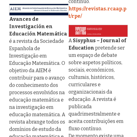
contínuo.
https://revistas.rcaap.p
t/rpe/
Avances de
Investigación en
Educación Matemática
A
Sisyphus – Journal of
é a revista da Sociedade
Education
pretende ser
Espanhola de
um espaço de debate
Investigação em
sobre aspetos políticos,
Educação Matemática. O
sociais, económicos,
objetivo da AIEM é
culturais, históricos,
contribuir para o avanço
curriculares e
do conhecimento dos
organizacionais da
processos envolvidos na
educação. A revista é
educação matemática e
publicada
na investigação em
quadrimestralmente e
educação matemática. A
aceita contribuições em
revista abrange todos os
fluxo contínuo.
domínios de estudo da
De momento existe uma
educação matemática e