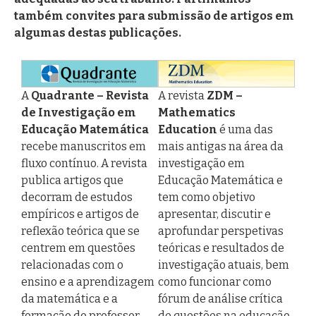
também convites para submissão de artigos em
algumas destas publicações.
A
Quadrante – Revista
A revista
ZDM –
de Investigação em
Mathematics
Educação Matemática
Education
é uma das
recebe manuscritos em
mais antigas na área da
fluxo contínuo. A revista
investigação em
publica artigos que
Educação Matemática e
decorram de estudos
tem como objetivo
empíricos e artigos de
apresentar, discutir e
reflexão teórica que se
aprofundar perspetivas
centrem em questões
teóricas e resultados de
relacionadas com o
investigação atuais, bem
ensino e a aprendizagem
como funcionar como
da matemática e a
fórum de análise crítica
formação do professor
de questões na educação