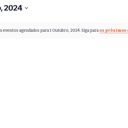
, 2024
 eventos agendados para 1 Outubro, 2024. Siga para
os próximos 
A
v
i
s
o