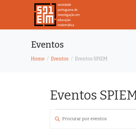
Eventos
Home
Eventos
Eventos SPIEM
Eventos SPIE
N
D
a
i
v
g