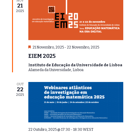
NOV
i
21
q
z
2025
u
a
i
ç
ã
s
o
a
d
D
21 Novembro, 2025
-
22 Novembro, 2025
e
e
e
EIEM 2025
s
v
E
t
Instituto de Educação da Universidade de Lisboa
a
v
i
Alameda da Universidade, Lisboa
q
e
u
s
e
n
OUT
u
22
t
2025
a
o
l
i
z
22 Outubro, 2025 @ 17:30
-
18:30
WEST