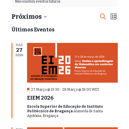
Não existem eventos futuros.
N
N
Próximos
P
L
e
a
a
S
i
s
v
Últimos Eventos
s
e
v
q
t
e
u
l
e
a
g
i
e
MAR
s
g
a
27
c
a
2026
ç
a
i
r
ã
o
ç
o
n
ã
d
e
o
e
a
D
27 Março @ 13:30
-
28 Março @ 18:00
WET
v
d
d
e
i
EIEM 2026
s
a
e
t
s
t
Escola Superior de Educação do Instituto
a
p
u
Politécnico de Bragança
Alameda de Santa
q
a
Apolónia, Bragança
u
e
a
.
e
l
s