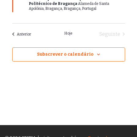
Politécnico de Bragança
q
Alameda de Santa
Apolónia, Bragança, Bragança, Portugal
u
e
Hoje
Seguinte
Anterior
Subscrever o calendário