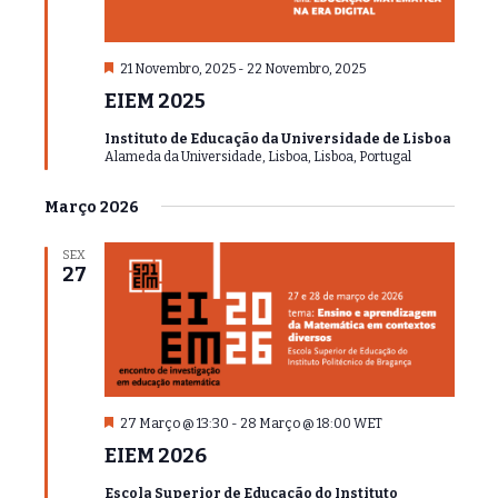
D
21 Novembro, 2025
-
22 Novembro, 2025
e
EIEM 2025
s
t
Instituto de Educação da Universidade de Lisboa
a
Alameda da Universidade, Lisboa, Lisboa, Portugal
q
u
e
Março 2026
SEX
27
D
27 Março @ 13:30
-
28 Março @ 18:00
WET
e
EIEM 2026
s
t
Escola Superior de Educação do Instituto
a