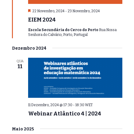
ã
D
22 Novembro, 2024
-
23 Novembro, 2024
o
e
EIEM 2024
d
s
t
e
Escola Secundária do Cerco do Porto
a
Rua Nossa
Senhora do Calvário, Porto, Portugal
q
E
u
e
v
Dezembro 2024
e
QUA
n
11
t
o
s
11 Dezembro, 2024 @ 17:30
-
18:30
WET
Webinar Atlântico 4 | 2024
Maio 2025